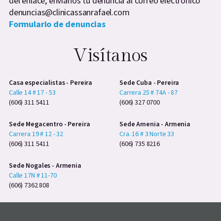
del enlace, envíanos tu denuncia al correo electrónico
denuncias@clinicassanrafael.com
Formulario de denuncias
Visítanos
Casa especialistas - Pereira
Sede Cuba - Pereira
Calle 14 # 17 - 53
Carrera 25 # 74A - 87
(606) 311 5411
(606) 327 0700
Sede Megacentro - Pereira
Sede Amenia - Armenia
Carrera 19 # 12 - 32
Cra. 16 # 3 Norte 33
(606) 311 5411
(606) 735 8216
Sede Nogales - Armenia
Calle 17N # 11-70
(606) 7362 808