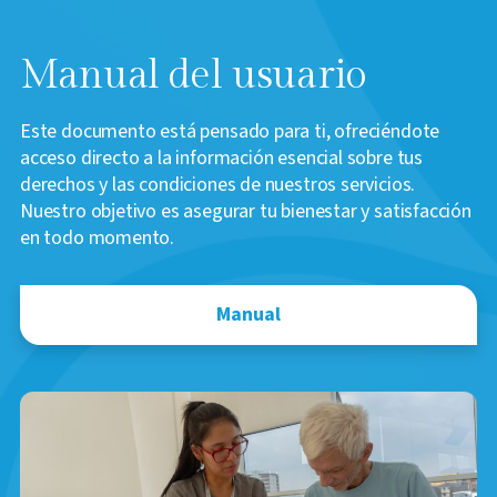
Manual del usuario
Este documento está pensado para ti, ofreciéndote
acceso directo a la información esencial sobre tus
derechos y las condiciones de nuestros servicios.
Nuestro objetivo es asegurar tu bienestar y satisfacción
en todo momento.
Manual