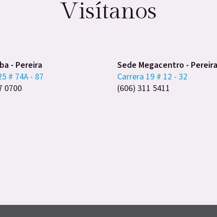
Visítanos
a - Pereira
Sede Megacentro - Pereir
25 # 74A - 87
Carrera 19 # 12 - 32
7 0700
(606) 311 5411