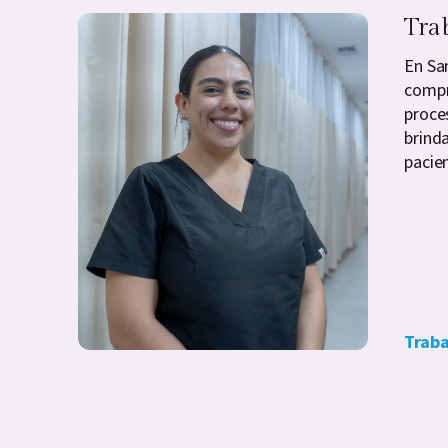
Tra
En Sa
compr
proce
brind
pacien
Traba