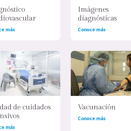
gnóstico
Imágenes
diovascular
diagnósticas
ce más
Conoce más
Vacunación
dad de cuidados
ensivos
Conoce más
ce más