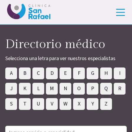
Directorio médico
Selecciona una letra para ver nuestros especialistas
A
B
C
D
E
F
G
H
I
J
K
L
M
N
O
P
Q
R
S
T
U
V
W
X
Y
Z