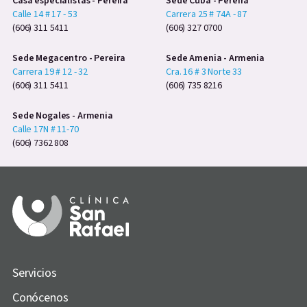
Casa especialistas - Pereira
Sede Cuba - Pereira
Calle 14 # 17 - 53
Carrera 25 # 74A - 87
(606) 311 5411
(606) 327 0700
Sede Megacentro - Pereira
Sede Amenia - Armenia
Carrera 19 # 12 - 32
Cra. 16 # 3 Norte 33
(606) 311 5411
(606) 735 8216
Sede Nogales - Armenia
Calle 17N # 11-70
(606) 7362 808
Servicios
Conócenos