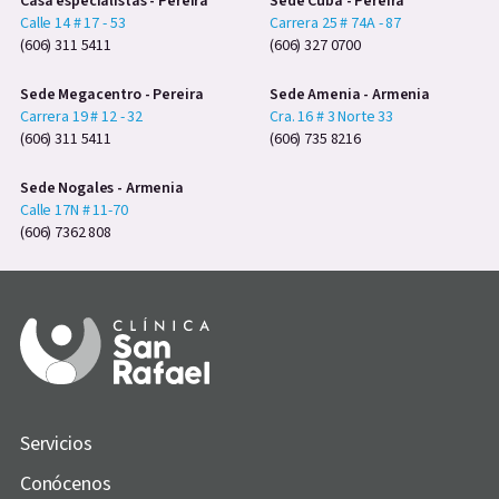
Casa especialistas - Pereira
Sede Cuba - Pereira
Calle 14 # 17 - 53
Carrera 25 # 74A - 87
(606) 311 5411
(606) 327 0700
Sede Megacentro - Pereira
Sede Amenia - Armenia
Carrera 19 # 12 - 32
Cra. 16 # 3 Norte 33
(606) 311 5411
(606) 735 8216
Sede Nogales - Armenia
Calle 17N # 11-70
(606) 7362 808
Servicios
Conócenos