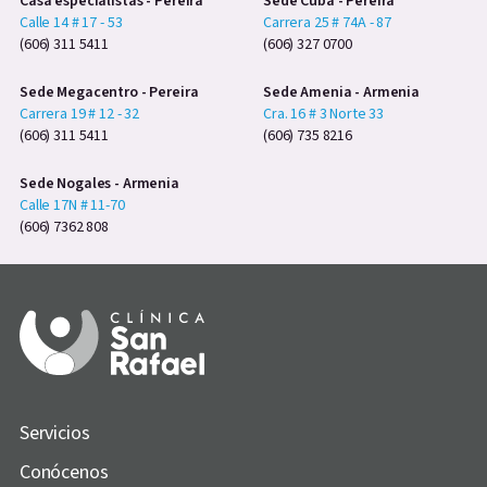
Casa especialistas - Pereira
Sede Cuba - Pereira
Calle 14 # 17 - 53
Carrera 25 # 74A - 87
(606) 311 5411
(606) 327 0700
Sede Megacentro - Pereira
Sede Amenia - Armenia
Carrera 19 # 12 - 32
Cra. 16 # 3 Norte 33
(606) 311 5411
(606) 735 8216
Sede Nogales - Armenia
Calle 17N # 11-70
(606) 7362 808
Servicios
Conócenos