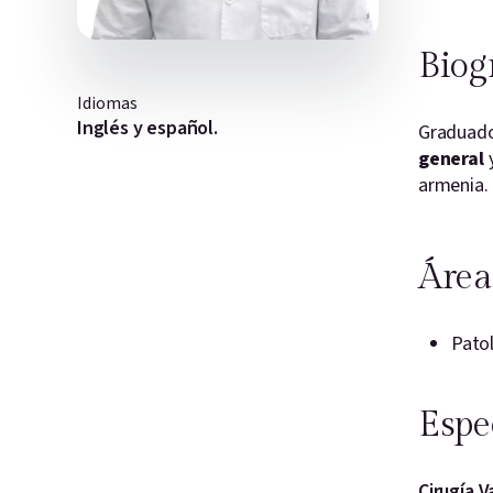
Biog
Idiomas
Inglés y español.
Graduado 
general
armenia.
Área
Patol
Espe
Cirugía V