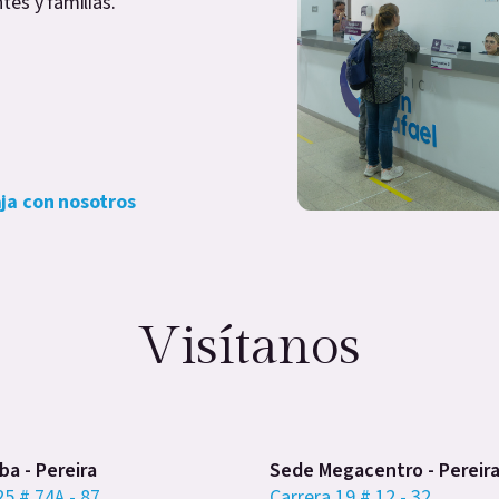
tes y familias.
ja con nosotros
Visítanos
a - Pereira
Sede Megacentro - Pereir
25 # 74A - 87
Carrera 19 # 12 - 32