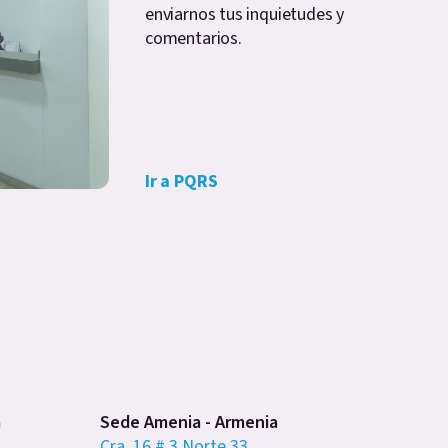
enviarnos tus inquietudes y
comentarios.
Ir a PQRS
a
Sede Amenia - Armenia
Cra. 16 # 3 Norte 33