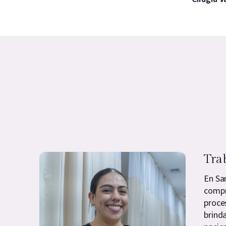
Tra
En Sa
compr
proce
brind