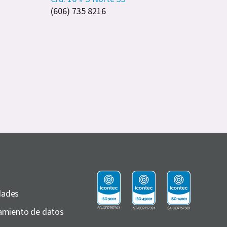
(606) 735 8216
dades
atamiento de datos