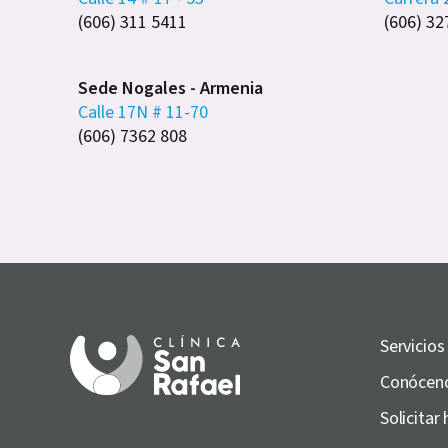
(606) 311 5411
(606) 32
Sede Nogales - Armenia
Calle 17N # 11-70
(606) 7362 808
Servicios
Conócen
Solicitar 