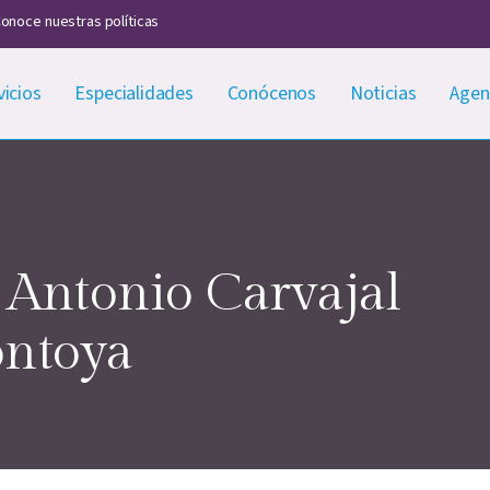
onoce nuestras políticas
vicios
Especialidades
Conócenos
Noticias
Agen
 Antonio Carvajal
ntoya