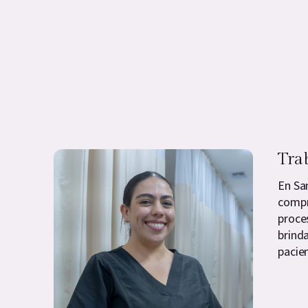
Tra
En Sa
compr
proce
brind
pacien