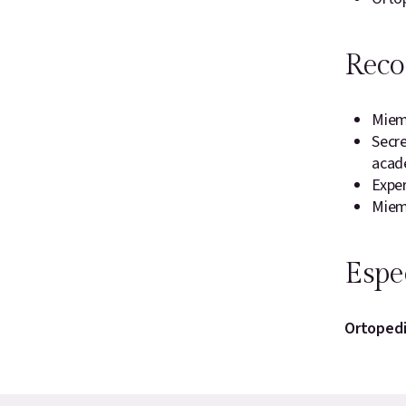
Reco
Miem
Secre
acad
Exper
Miem
Espe
Ortopedi