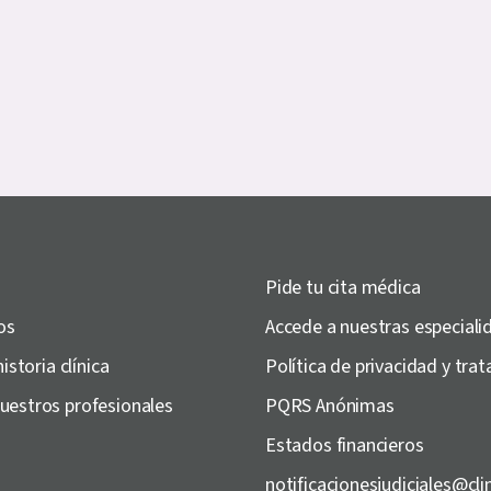
Pide tu cita médica
os
Accede a nuestras especiali
historia clínica
Política de privacidad y tr
uestros profesionales
PQRS Anónimas
Estados financieros
notificacionesjudiciales@cl