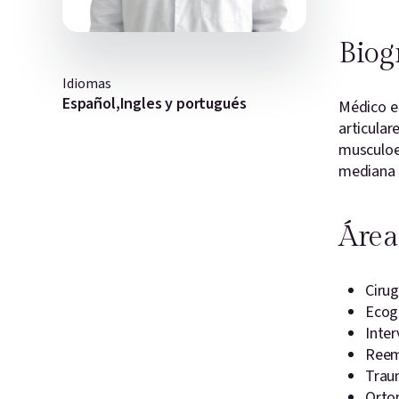
Biog
Idiomas
Español,Ingles y portugués
Médico e
articular
musculoes
mediana 
Área
Cirug
Ecog
Inte
Reemp
Trau
Orto