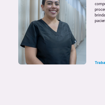
compr
proce
brind
pacien
Traba