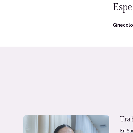
Espe
Ginecolog
Tra
En Sa