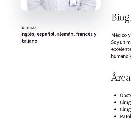
Biog
Idiomas
Inglés, español, alemán, francés y
Médico y 
italiano.
Soy un mé
excelente
humano y 
Área
Obste
Cirug
Cirug
Patol