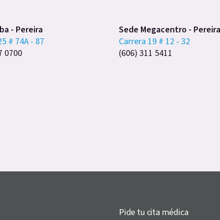
a - Pereira
Sede Megacentro - Pereir
25 # 74A - 87
Carrera 19 # 12 - 32
7 0700
(606) 311 5411
Pide tu cita médica