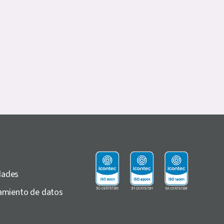
dades
atamiento de datos