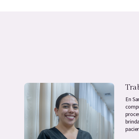
Tra
En Sa
compr
proce
brind
pacien