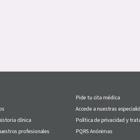
Pide tu cita médica
os
Accede a nuestras especiali
historia clínica
Política de privacidad y tr
uestros profesionales
PQRS Anónimas