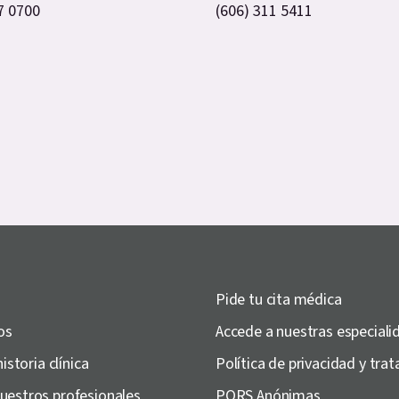
7 0700
(606) 311 5411
Pide tu cita médica
os
Accede a nuestras especiali
historia clínica
Política de privacidad y tr
uestros profesionales
PQRS Anónimas