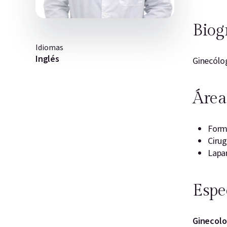
Biog
Idiomas
Inglés
Ginecólog
Área
Form
Cirug
Lapa
Espe
Ginecolo