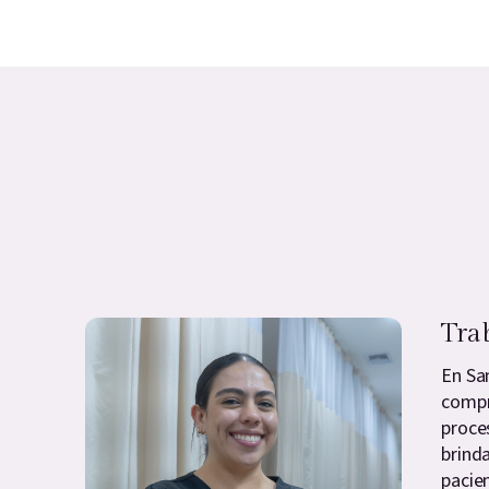
Tra
En Sa
compr
proce
brind
pacien