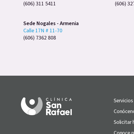
(606) 311 5411
(606) 32
Sede Nogales - Armenia
Calle 17N # 11-70
(606) 7362 808
Servicios
Conócen
Solicitar 
Conoce n