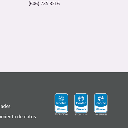
(606) 735 8216
dades
atamiento de datos