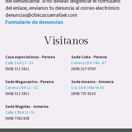
del denunciante. Si no deseas diligenciar el formulario
del enlace, envíanos tu denuncia al correo electrónico
denuncias@clinicassanrafael.com
Formulario de denuncias
Visítanos
Casa especialistas - Pereira
Sede Cuba - Pereira
Calle 14 # 17 - 53
Carrera 25 # 74A - 87
(606) 311 5411
(606) 327 0700
Sede Megacentro - Pereira
Sede Amenia - Armenia
Carrera 19 # 12 - 32
Cra. 16 # 3 Norte 33
(606) 311 5411
(606) 735 8216
Sede Nogales - Armenia
Calle 17N # 11-70
(606) 7362 808