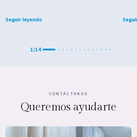
Seguir leyendo
Segui
1
/
14
CONTÁCTANOS
Queremos ayudarte