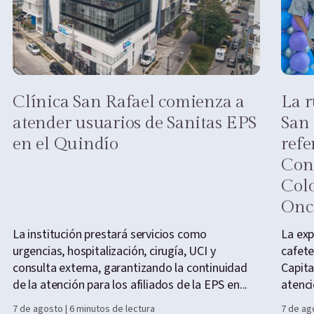
Clínica San Rafael comienza a
La r
atender usuarios de Sanitas EPS
San 
en el Quindío
refe
Cong
Col
Onc
La institución prestará servicios como
La exp
urgencias, hospitalización, cirugía, UCI y
cafete
consulta externa, garantizando la continuidad
Capita
de la atención para los afiliados de la EPS en...
atenci
7 de agosto | 6 minutos de lectura
7 de ag