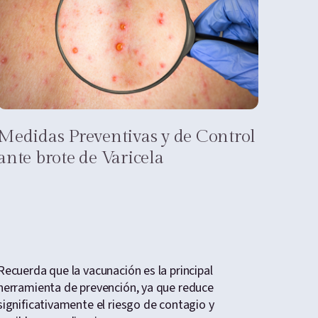
Medidas Preventivas y de Control
¿Qué
ante brote de Varicela
el 
Recuerda que la vacunación es la principal
La pre
herramienta de prevención, ya que reduce
de sal
significativamente el riesgo de contagio y
impact