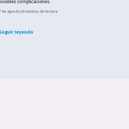
posibles complicaciones.
7 de ago
7 de agosto | 6 minutos de lectura
Segui
Seguir leyendo