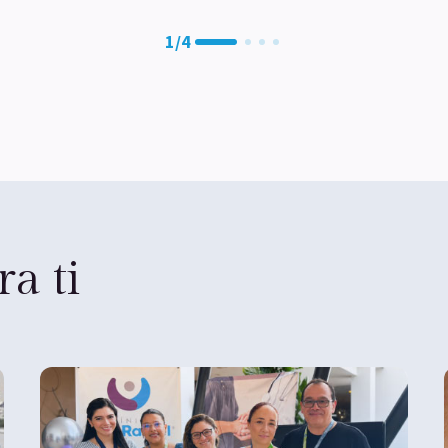
1
/
4
a ti