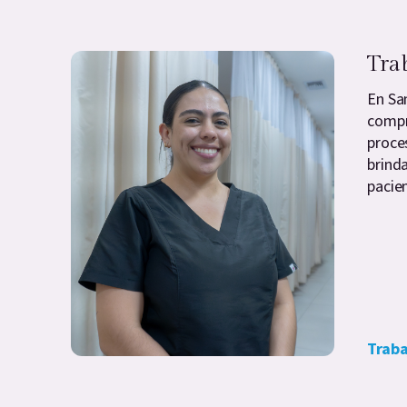
Tra
En Sa
compr
proce
brind
pacien
Traba