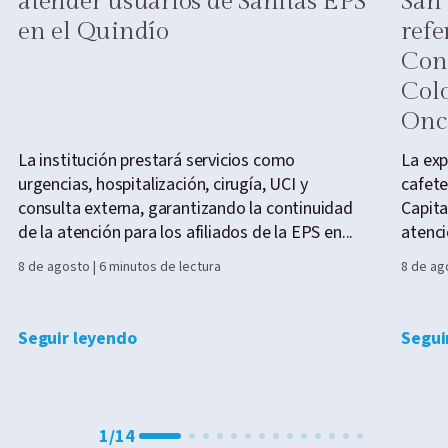
atender usuarios de Sanitas EPS
San 
en el Quindío
refe
Cong
Col
Onc
La institución prestará servicios como
La exp
urgencias, hospitalización, cirugía, UCI y
cafete
consulta externa, garantizando la continuidad
Capita
de la atención para los afiliados de la EPS en...
atenci
8 de agosto | 6 minutos de lectura
8 de ag
Seguir leyendo
Segui
1
/
14