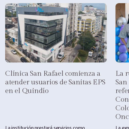
Clínica San Rafael comienza a
La r
atender usuarios de Sanitas EPS
San 
en el Quindío
refe
Cong
Col
Onc
La institución prestará servicios como
La exp