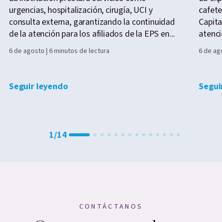
urgencias, hospitalización, cirugía, UCI y
cafete
consulta externa, garantizando la continuidad
Capita
de la atención para los afiliados de la EPS en...
atenci
6 de agosto | 6 minutos de lectura
6 de ag
Seguir leyendo
Segui
1
/
14
CONTÁCTANOS